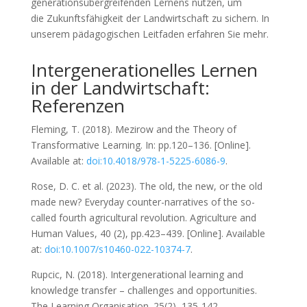
generationsübergreifenden Lernens nutzen, um
die Zukunftsfähigkeit der Landwirtschaft zu sichern. In
unserem pädagogischen Leitfaden erfahren Sie mehr.
Intergenerationelles Lernen
in der Landwirtschaft:
Referenzen
Fleming, T. (2018). Mezirow and the Theory of
Transformative Learning. In: pp.120–136. [Online].
Available at:
doi:10.4018/978-1-5225-6086-9
.
Rose, D. C. et al. (2023). The old, the new, or the old
made new? Everyday counter-narratives of the so-
called fourth agricultural revolution. Agriculture and
Human Values, 40 (2), pp.423–439. [Online]. Available
at:
doi:10.1007/s10460-022-10374-7
.
Rupcic, N. (2018). Intergenerational learning and
knowledge transfer – challenges and opportunities.
The Learning Organisation. 25(2), 135-142.